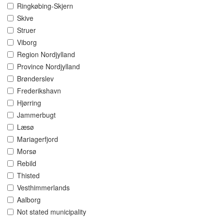
Ringkøbing-Skjern
Skive
Struer
Viborg
Region Nordjylland
Province Nordjylland
Brønderslev
Frederikshavn
Hjørring
Jammerbugt
Læsø
Mariagerfjord
Morsø
Rebild
Thisted
Vesthimmerlands
Aalborg
Not stated municipality