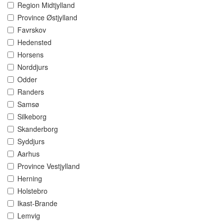
Region Midtjylland
Province Østjylland
Favrskov
Hedensted
Horsens
Norddjurs
Odder
Randers
Samsø
Silkeborg
Skanderborg
Syddjurs
Aarhus
Province Vestjylland
Herning
Holstebro
Ikast-Brande
Lemvig