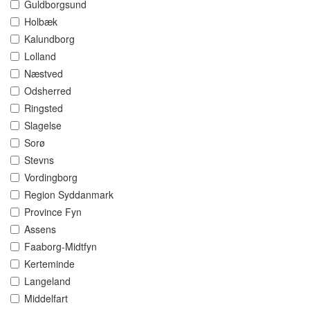
Guldborgsund
Holbæk
Kalundborg
Lolland
Næstved
Odsherred
Ringsted
Slagelse
Sorø
Stevns
Vordingborg
Region Syddanmark
Province Fyn
Assens
Faaborg-Midtfyn
Kerteminde
Langeland
Middelfart