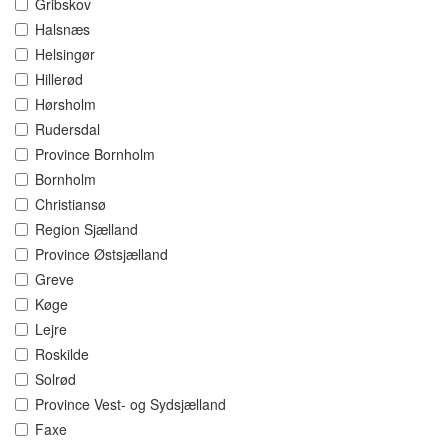
Gribskov
Halsnæs
Helsingør
Hillerød
Hørsholm
Rudersdal
Province Bornholm
Bornholm
Christiansø
Region Sjælland
Province Østsjælland
Greve
Køge
Lejre
Roskilde
Solrød
Province Vest- og Sydsjælland
Faxe