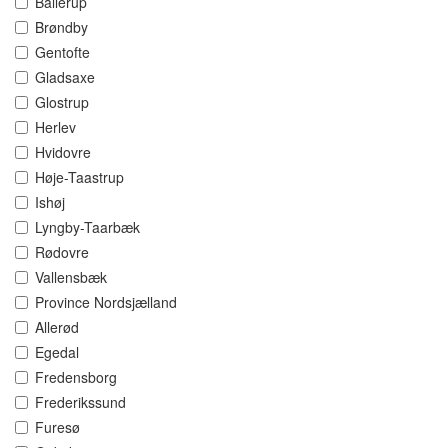
Ballerup
Brøndby
Gentofte
Gladsaxe
Glostrup
Herlev
Hvidovre
Høje-Taastrup
Ishøj
Lyngby-Taarbæk
Rødovre
Vallensbæk
Province Nordsjælland
Allerød
Egedal
Fredensborg
Frederikssund
Furesø