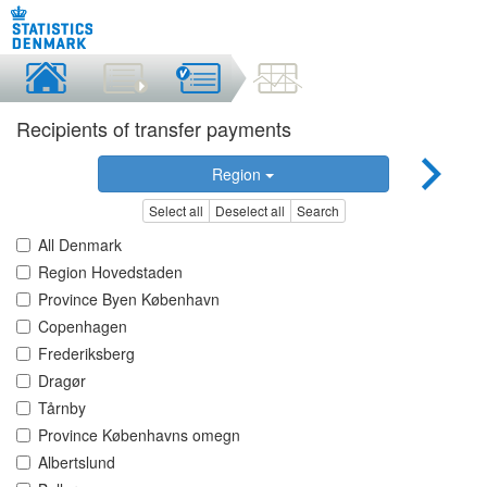
Recipients of transfer payments
Region
Select all
Deselect all
Search
All Denmark
Region Hovedstaden
Province Byen København
Copenhagen
Frederiksberg
Dragør
Tårnby
Province Københavns omegn
Albertslund