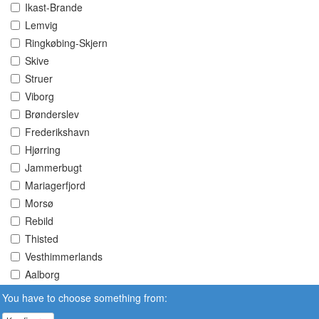
Ikast-Brande
Lemvig
Ringkøbing-Skjern
Skive
Struer
Viborg
Brønderslev
Frederikshavn
Hjørring
Jammerbugt
Mariagerfjord
Morsø
Rebild
Thisted
Vesthimmerlands
Aalborg
You have to choose something from: