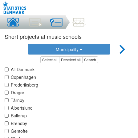
Short projects at music schools
Municipality
Select all
Deselect all
Search
All Denmark
Copenhagen
Frederiksberg
Dragør
Tårnby
Albertslund
Ballerup
Brøndby
Gentofte