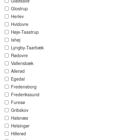
Gladsaxe
Glostrup
Herlev
Hvidovre
Høje-Taastrup
Ishøj
Lyngby-Taarbæk
Rødovre
Vallensbæk
Allerød
Egedal
Fredensborg
Frederikssund
Furesø
Gribskov
Halsnæs
Helsingør
Hillerød