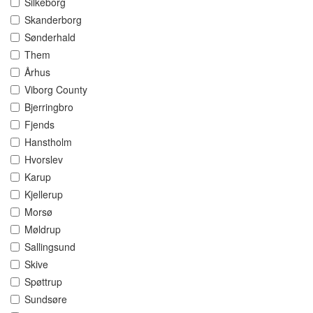
Silkeborg
Skanderborg
Sønderhald
Them
Århus
Viborg County
Bjerringbro
Fjends
Hanstholm
Hvorslev
Karup
Kjellerup
Morsø
Møldrup
Sallingsund
Skive
Spøttrup
Sundsøre