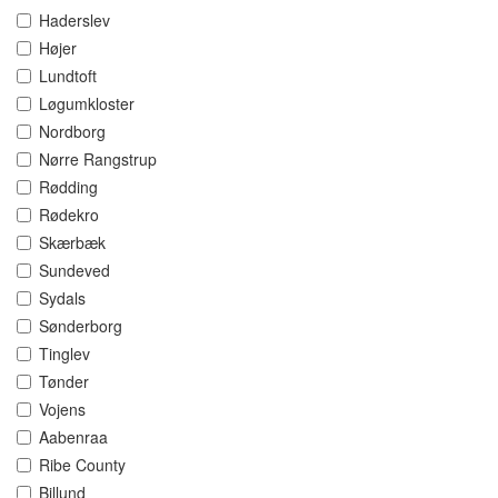
Haderslev
Højer
Lundtoft
Løgumkloster
Nordborg
Nørre Rangstrup
Rødding
Rødekro
Skærbæk
Sundeved
Sydals
Sønderborg
Tinglev
Tønder
Vojens
Aabenraa
Ribe County
Billund