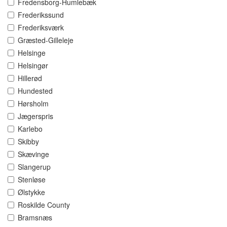
Fredensborg-Humlebæk
Frederikssund
Frederiksværk
Græsted-Gilleleje
Helsinge
Helsingør
Hillerød
Hundested
Hørsholm
Jægerspris
Karlebo
Skibby
Skævinge
Slangerup
Stenløse
Ølstykke
Roskilde County
Bramsnæs