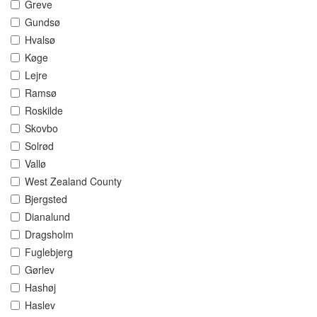
Greve
Gundsø
Hvalsø
Køge
Lejre
Ramsø
Roskilde
Skovbo
Solrød
Vallø
West Zealand County
Bjergsted
Dianalund
Dragsholm
Fuglebjerg
Gørlev
Hashøj
Haslev