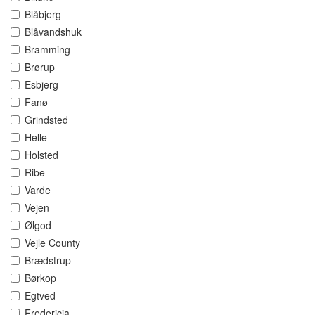
Blåbjerg
Blåvandshuk
Bramming
Brørup
Esbjerg
Fanø
Grindsted
Helle
Holsted
Ribe
Varde
Vejen
Ølgod
Vejle County
Brædstrup
Børkop
Egtved
Fredericia