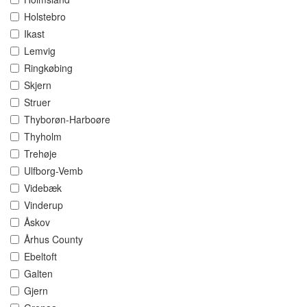
Holstebro
Ikast
Lemvig
Ringkøbing
Skjern
Struer
Thyborøn-Harboøre
Thyholm
Trehøje
Ulfborg-Vemb
Videbæk
Vinderup
Åskov
Århus County
Ebeltoft
Galten
Gjern