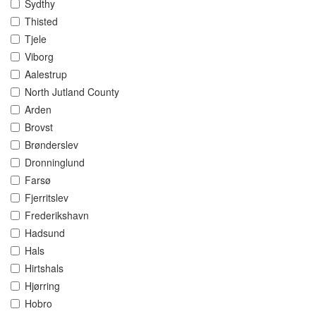
Sydthy
Thisted
Tjele
Viborg
Aalestrup
North Jutland County
Arden
Brovst
Brønderslev
Dronninglund
Farsø
Fjerritslev
Frederikshavn
Hadsund
Hals
Hirtshals
Hjørring
Hobro