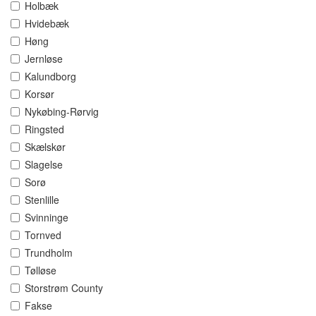
Holbæk
Hvidebæk
Høng
Jernløse
Kalundborg
Korsør
Nykøbing-Rørvig
Ringsted
Skælskør
Slagelse
Sorø
Stenlille
Svinninge
Tornved
Trundholm
Tølløse
Storstrøm County
Fakse