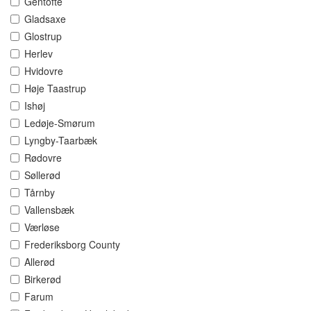
Gentofte
Gladsaxe
Glostrup
Herlev
Hvidovre
Høje Taastrup
Ishøj
Ledøje-Smørum
Lyngby-Taarbæk
Rødovre
Søllerød
Tårnby
Vallensbæk
Værløse
Frederiksborg County
Allerød
Birkerød
Farum