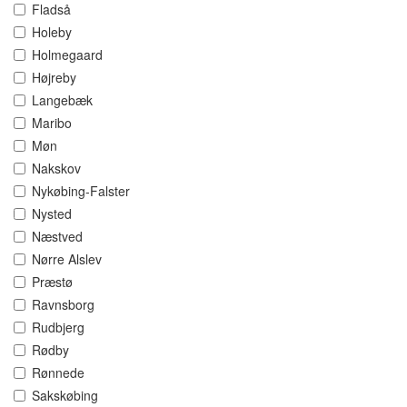
Fladså
Holeby
Holmegaard
Højreby
Langebæk
Maribo
Møn
Nakskov
Nykøbing-Falster
Nysted
Næstved
Nørre Alslev
Præstø
Ravnsborg
Rudbjerg
Rødby
Rønnede
Sakskøbing