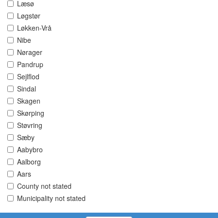
Læsø
Løgstør
Løkken-Vrå
Nibe
Nørager
Pandrup
Sejlflod
Sindal
Skagen
Skørping
Støvring
Sæby
Aabybro
Aalborg
Aars
County not stated
Municipality not stated