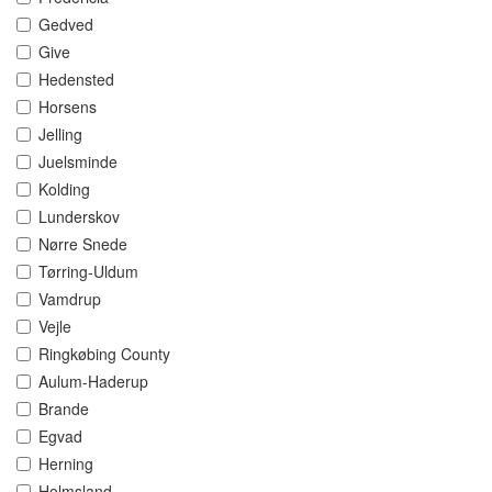
Gedved
Give
Hedensted
Horsens
Jelling
Juelsminde
Kolding
Lunderskov
Nørre Snede
Tørring-Uldum
Vamdrup
Vejle
Ringkøbing County
Aulum-Haderup
Brande
Egvad
Herning
Holmsland