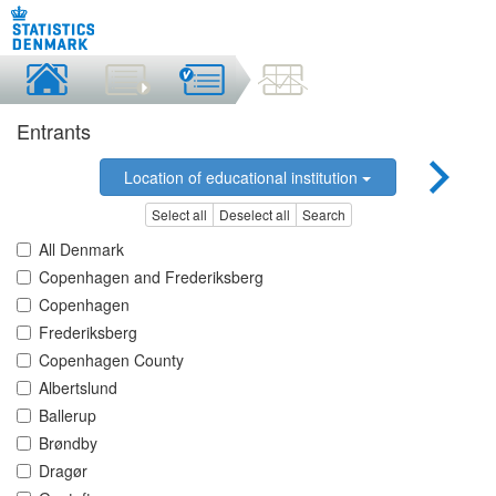
Entrants
Location of educational institution
Select all
Deselect all
Search
All Denmark
Copenhagen and Frederiksberg
Copenhagen
Frederiksberg
Copenhagen County
Albertslund
Ballerup
Brøndby
Dragør