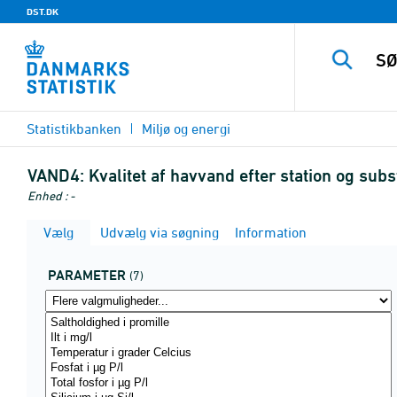
DST.DK
Statistikbanken
Miljø og energi
VAND4:
Kvalitet af havvand efter station og su
Enhed : -
Vælg
Udvælg via søgning
Information
PARAMETER
(7)