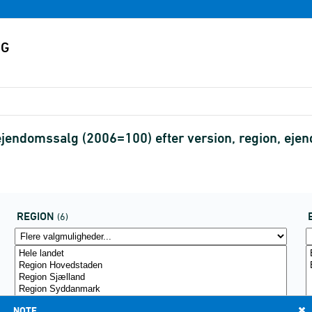
 ejendomssalg (2006=100) efter version, region, e
REGION
(6)
NOTE