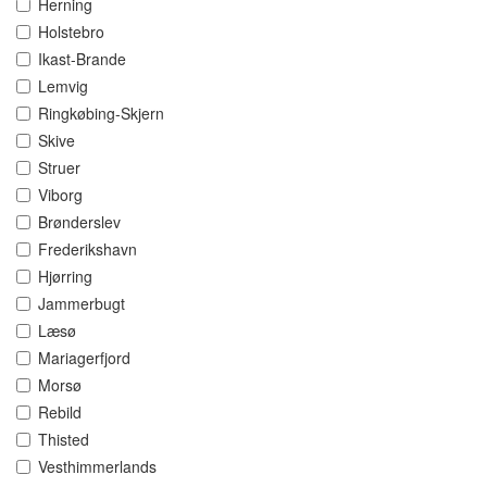
Herning
Holstebro
Ikast-Brande
Lemvig
Ringkøbing-Skjern
Skive
Struer
Viborg
Brønderslev
Frederikshavn
Hjørring
Jammerbugt
Læsø
Mariagerfjord
Morsø
Rebild
Thisted
Vesthimmerlands