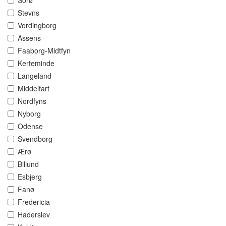
Sorø
Stevns
Vordingborg
Assens
Faaborg-Midtfyn
Kerteminde
Langeland
Middelfart
Nordfyns
Nyborg
Odense
Svendborg
Ærø
Billund
Esbjerg
Fanø
Fredericia
Haderslev