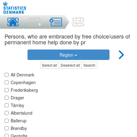
Persons, who are embraced by free choice/users of
permanent home help done by pr
Region
Select all
Deselect all
Search
All Denmark
Copenhagen
Frederiksberg
Dragør
Tårnby
Albertslund
Ballerup
Brøndby
Gentofte