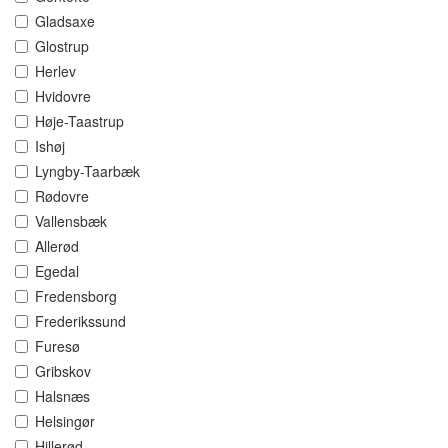
Gladsaxe
Glostrup
Herlev
Hvidovre
Høje-Taastrup
Ishøj
Lyngby-Taarbæk
Rødovre
Vallensbæk
Allerød
Egedal
Fredensborg
Frederikssund
Furesø
Gribskov
Halsnæs
Helsingør
Hillerød