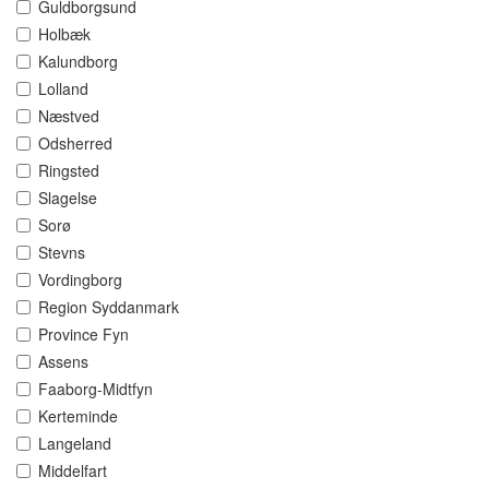
Guldborgsund
Holbæk
Kalundborg
Lolland
Næstved
Odsherred
Ringsted
Slagelse
Sorø
Stevns
Vordingborg
Region Syddanmark
Province Fyn
Assens
Faaborg-Midtfyn
Kerteminde
Langeland
Middelfart