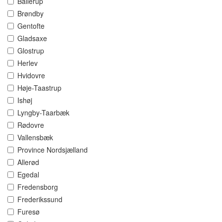
Ballerup
Brøndby
Gentofte
Gladsaxe
Glostrup
Herlev
Hvidovre
Høje-Taastrup
Ishøj
Lyngby-Taarbæk
Rødovre
Vallensbæk
Province Nordsjælland
Allerød
Egedal
Fredensborg
Frederikssund
Furesø