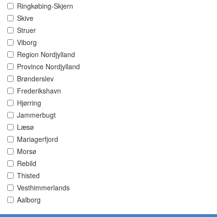
Ringkøbing-Skjern
Skive
Struer
Viborg
Region Nordjylland
Province Nordjylland
Brønderslev
Frederikshavn
Hjørring
Jammerbugt
Læsø
Mariagerfjord
Morsø
Rebild
Thisted
Vesthimmerlands
Aalborg