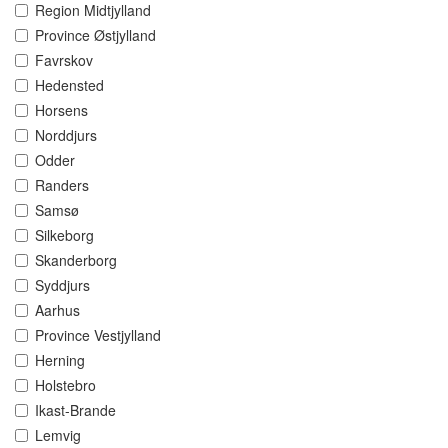
Region Midtjylland
Province Østjylland
Favrskov
Hedensted
Horsens
Norddjurs
Odder
Randers
Samsø
Silkeborg
Skanderborg
Syddjurs
Aarhus
Province Vestjylland
Herning
Holstebro
Ikast-Brande
Lemvig