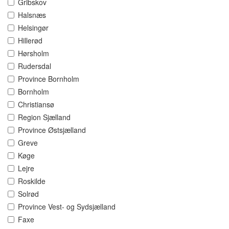
Gribskov
Halsnæs
Helsingør
Hillerød
Hørsholm
Rudersdal
Province Bornholm
Bornholm
Christiansø
Region Sjælland
Province Østsjælland
Greve
Køge
Lejre
Roskilde
Solrød
Province Vest- og Sydsjælland
Faxe