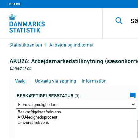
DST.DK
Statistikbanken
Arbejde og indkomst
AKU26:
Arbejdsmarkedstilknytning (sæsonkorrig
Enhed : Pct.
Vælg
Udvælg via søgning
Information
BESKÆFTIGELSESSTATUS
(3)