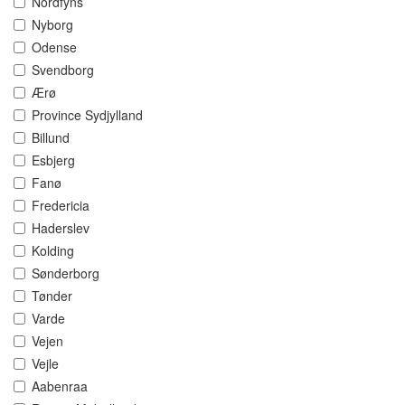
Nordfyns
Nyborg
Odense
Svendborg
Ærø
Province Sydjylland
Billund
Esbjerg
Fanø
Fredericia
Haderslev
Kolding
Sønderborg
Tønder
Varde
Vejen
Vejle
Aabenraa