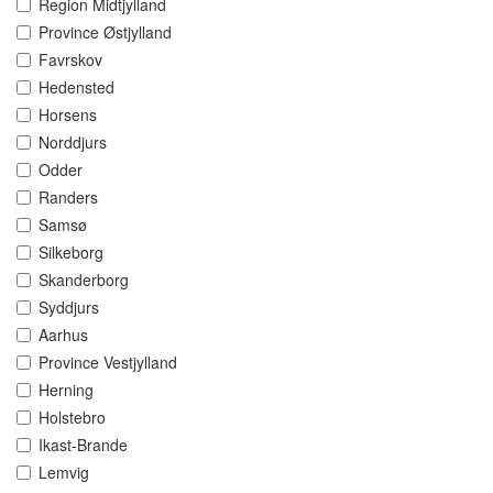
Region Midtjylland
Province Østjylland
Favrskov
Hedensted
Horsens
Norddjurs
Odder
Randers
Samsø
Silkeborg
Skanderborg
Syddjurs
Aarhus
Province Vestjylland
Herning
Holstebro
Ikast-Brande
Lemvig