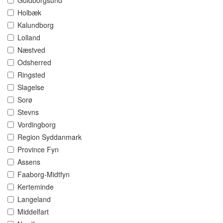
Guldborgsund
Holbæk
Kalundborg
Lolland
Næstved
Odsherred
Ringsted
Slagelse
Sorø
Stevns
Vordingborg
Region Syddanmark
Province Fyn
Assens
Faaborg-Midtfyn
Kerteminde
Langeland
Middelfart