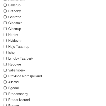
Ballerup
Brøndby
Gentofte
Gladsaxe
Glostrup
Herlev
Hvidovre
Høje-Taastrup
Ishøj
Lyngby-Taarbæk
Rødovre
Vallensbæk
Province Nordsjælland
Allerød
Egedal
Fredensborg
Frederikssund
Furesø