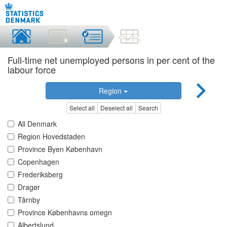
Full-time net unemployed persons in per cent of the
labour force
Region
Select all
Deselect all
Search
All Denmark
Region Hovedstaden
Province Byen København
Copenhagen
Frederiksberg
Dragør
Tårnby
Province Københavns omegn
Albertslund