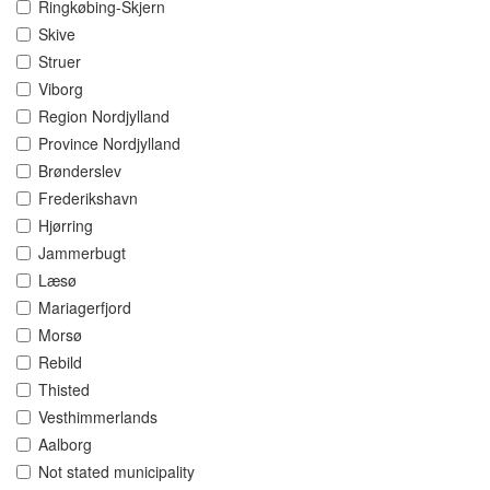
Ringkøbing-Skjern
Skive
Struer
Viborg
Region Nordjylland
Province Nordjylland
Brønderslev
Frederikshavn
Hjørring
Jammerbugt
Læsø
Mariagerfjord
Morsø
Rebild
Thisted
Vesthimmerlands
Aalborg
Not stated municipality