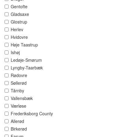
Gentofte
Gladsaxe
Glostrup
Herlev
Hvidovre
Høje Taastrup
Ishøj
Ledøje-Smørum
Lyngby-Taarbæk
Rødovre
Søllerød
Tårnby
Vallensbæk
Værløse
Frederiksborg County
Allerød
Birkerød
Farum