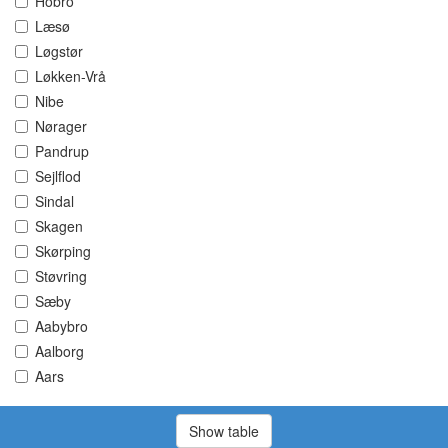
Hobro
Læsø
Løgstør
Løkken-Vrå
Nibe
Nørager
Pandrup
Sejlflod
Sindal
Skagen
Skørping
Støvring
Sæby
Aabybro
Aalborg
Aars
Show table