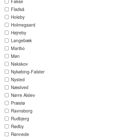
Fakse
Fladså
Holeby
Holmegaard
Højreby
Langebæk
Maribo
Møn
Nakskov
Nykøbing-Falster
Nysted
Næstved
Nørre Alslev
Præstø
Ravnsborg
Rudbjerg
Rødby
Rønnede