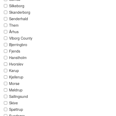
Silkeborg
Skanderborg
Sønderhald
Them
Århus
Viborg County
Bjerringbro
Fjends
Hanstholm
Hvorslev
Karup
Kjellerup
Morsø
Møldrup
Sallingsund
Skive
Spøttrup
Sundsøre