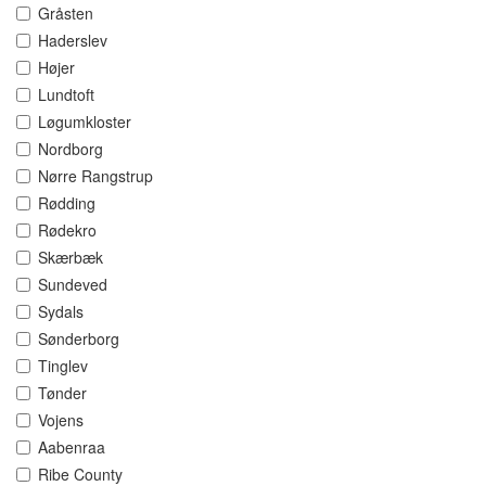
Gråsten
Haderslev
Højer
Lundtoft
Løgumkloster
Nordborg
Nørre Rangstrup
Rødding
Rødekro
Skærbæk
Sundeved
Sydals
Sønderborg
Tinglev
Tønder
Vojens
Aabenraa
Ribe County