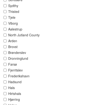
Sydthy
Thisted
Tjele
Viborg
Aalestrup
North Jutland County
Arden
Brovst
Brønderslev
Dronninglund
Farsø
Fjerritslev
Frederikshavn
Hadsund
Hals
Hirtshals
Hjørring