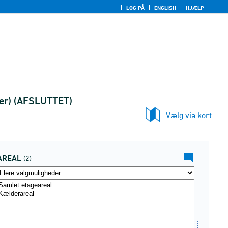
LOG PÅ
ENGLISH
HJÆLP
ler) (AFSLUTTET)
Vælg via kort
AREAL
(2)