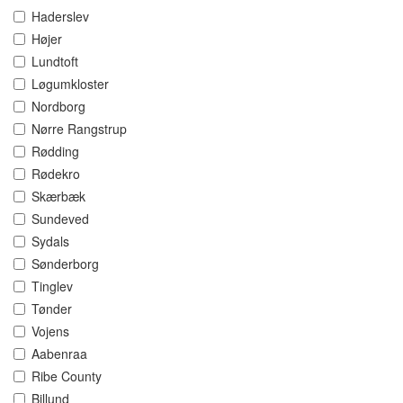
Haderslev
Højer
Lundtoft
Løgumkloster
Nordborg
Nørre Rangstrup
Rødding
Rødekro
Skærbæk
Sundeved
Sydals
Sønderborg
Tinglev
Tønder
Vojens
Aabenraa
Ribe County
Billund