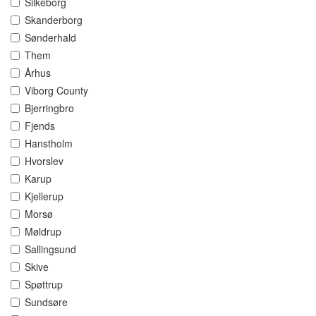
Silkeborg
Skanderborg
Sønderhald
Them
Århus
Viborg County
Bjerringbro
Fjends
Hanstholm
Hvorslev
Karup
Kjellerup
Morsø
Møldrup
Sallingsund
Skive
Spøttrup
Sundsøre