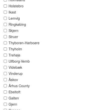
Holstebro
Ikast
Lemvig
Ringkøbing
Skjern
Struer
Thyborøn-Harboøre
Thyholm
Trehøje
Ulfborg-Vemb
Videbæk
Vinderup
Åskov
Århus County
Ebeltoft
Galten
Gjern