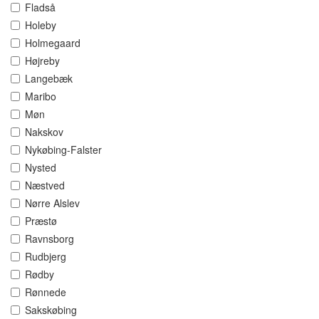
Fladså
Holeby
Holmegaard
Højreby
Langebæk
Maribo
Møn
Nakskov
Nykøbing-Falster
Nysted
Næstved
Nørre Alslev
Præstø
Ravnsborg
Rudbjerg
Rødby
Rønnede
Sakskøbing