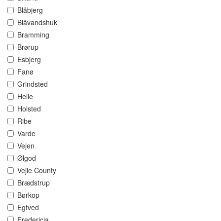
Blåbjerg
Blåvandshuk
Bramming
Brørup
Esbjerg
Fanø
Grindsted
Helle
Holsted
Ribe
Varde
Vejen
Ølgod
Vejle County
Brædstrup
Børkop
Egtved
Fredericia