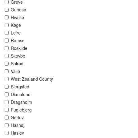
Greve
Gundsø
Hvalsø
Køge
Lejre
Ramsø
Roskilde
Skovbo
Solrød
Vallø
West Zealand County
Bjergsted
Dianalund
Dragsholm
Fuglebjerg
Gørlev
Hashøj
Haslev