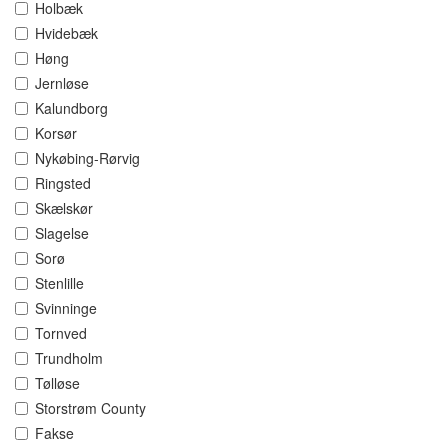
Holbæk
Hvidebæk
Høng
Jernløse
Kalundborg
Korsør
Nykøbing-Rørvig
Ringsted
Skælskør
Slagelse
Sorø
Stenlille
Svinninge
Tornved
Trundholm
Tølløse
Storstrøm County
Fakse