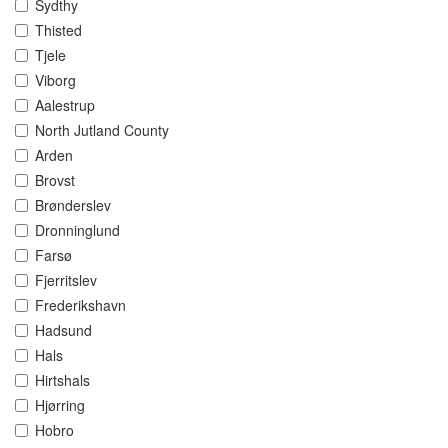
Sydthy
Thisted
Tjele
Viborg
Aalestrup
North Jutland County
Arden
Brovst
Brønderslev
Dronninglund
Farsø
Fjerritslev
Frederikshavn
Hadsund
Hals
Hirtshals
Hjørring
Hobro