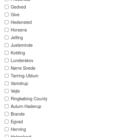
Gedved
Give
Hedensted
Horsens
Jelling
Juelsminde
Kolding
Lunderskov
Nørre Snede
Tørring-Uldum
Vamdrup
Vejle
Ringkøbing County
Aulum-Haderup
Brande
Egvad
Herning
Holmsland