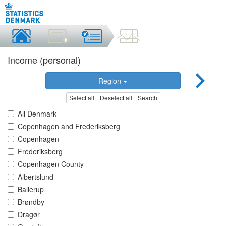
Income (personal)
Region
Select all
Deselect all
Search
All Denmark
Copenhagen and Frederiksberg
Copenhagen
Frederiksberg
Copenhagen County
Albertslund
Ballerup
Brøndby
Dragør