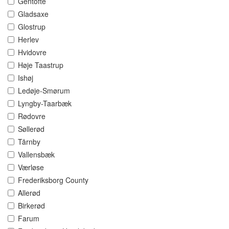
Gentofte
Gladsaxe
Glostrup
Herlev
Hvidovre
Høje Taastrup
Ishøj
Ledøje-Smørum
Lyngby-Taarbæk
Rødovre
Søllerød
Tårnby
Vallensbæk
Værløse
Frederiksborg County
Allerød
Birkerød
Farum