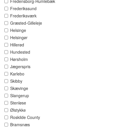
Fredensborg-Humlebæk
Frederikssund
Frederiksværk
Græsted-Gilleleje
Helsinge
Helsingør
Hillerød
Hundested
Hørsholm
Jægerspris
Karlebo
Skibby
Skævinge
Slangerup
Stenløse
Ølstykke
Roskilde County
Bramsnæs