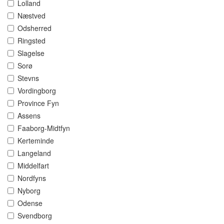
Lolland
Næstved
Odsherred
Ringsted
Slagelse
Sorø
Stevns
Vordingborg
Province Fyn
Assens
Faaborg-Midtfyn
Kerteminde
Langeland
Middelfart
Nordfyns
Nyborg
Odense
Svendborg