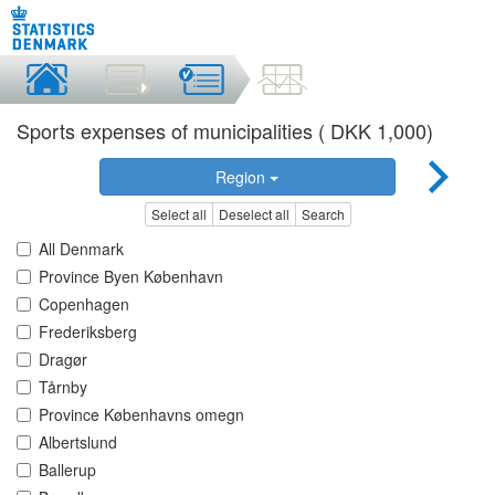
Sports expenses of municipalities ( DKK 1,000)
Region
Select all
Deselect all
Search
All Denmark
Province Byen København
Copenhagen
Frederiksberg
Dragør
Tårnby
Province Københavns omegn
Albertslund
Ballerup