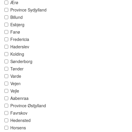
Ærø
Province Sydjylland
Billund
Esbjerg
Fanø
Fredericia
Haderslev
Kolding
Sønderborg
Tønder
Varde
Vejen
Vejle
Aabenraa
Province Østjylland
Favrskov
Hedensted
Horsens