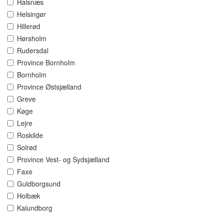
Halsnæs
Helsingør
Hillerød
Hørsholm
Rudersdal
Province Bornholm
Bornholm
Province Østsjælland
Greve
Køge
Lejre
Roskilde
Solrød
Province Vest- og Sydsjælland
Faxe
Guldborgsund
Holbæk
Kalundborg