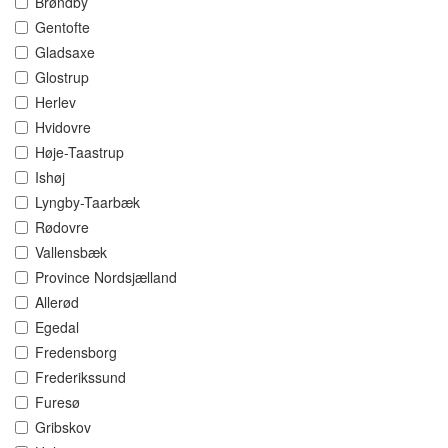
Brøndby
Gentofte
Gladsaxe
Glostrup
Herlev
Hvidovre
Høje-Taastrup
Ishøj
Lyngby-Taarbæk
Rødovre
Vallensbæk
Province Nordsjælland
Allerød
Egedal
Fredensborg
Frederikssund
Furesø
Gribskov