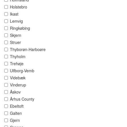
Holstebro
Ikast
Lemvig
Ringkøbing
Skjern
Struer
Thyborøn-Harboøre
Thyholm
Trehøje
Ulfborg-Vemb
Videbæk
Vinderup
Åskov
Århus County
Ebeltoft
Galten
Gjern