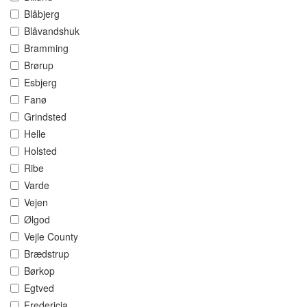
Blåbjerg
Blåvandshuk
Bramming
Brørup
Esbjerg
Fanø
Grindsted
Helle
Holsted
Ribe
Varde
Vejen
Ølgod
Vejle County
Brædstrup
Børkop
Egtved
Fredericia