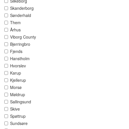
Silkeborg
Skanderborg
Sønderhald
Them
Århus
Viborg County
Bjerringbro
Fjends
Hanstholm
Hvorslev
Karup
Kjellerup
Morsø
Møldrup
Sallingsund
Skive
Spøttrup
Sundsøre