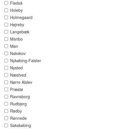
Fladså
Holeby
Holmegaard
Højreby
Langebæk
Maribo
Møn
Nakskov
Nykøbing-Falster
Nysted
Næstved
Nørre Alslev
Præstø
Ravnsborg
Rudbjerg
Rødby
Rønnede
Sakskøbing