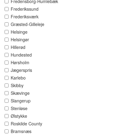
Fredensborg-Humlebæk
Frederikssund
Frederiksværk
Græsted-Gilleleje
Helsinge
Helsingør
Hillerød
Hundested
Hørsholm
Jægerspris
Karlebo
Skibby
Skævinge
Slangerup
Stenløse
Ølstykke
Roskilde County
Bramsnæs