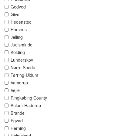
Gedved
Give
Hedensted
Horsens
Jelling
Juelsminde
Kolding
Lunderskov
Nørre Snede
Tørring-Uldum
Vamdrup
Vejle
Ringkøbing County
Aulum-Haderup
Brande
Egvad
Herning
Holmsland