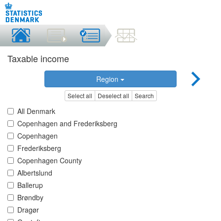
Taxable income
Region
Select all
Deselect all
Search
All Denmark
Copenhagen and Frederiksberg
Copenhagen
Frederiksberg
Copenhagen County
Albertslund
Ballerup
Brøndby
Dragør