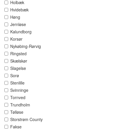
Holbæk
Hvidebæk
Høng
Jernløse
Kalundborg
Korsør
Nykøbing-Rørvig
Ringsted
Skælskør
Slagelse
Sorø
Stenlille
Svinninge
Tornved
Trundholm
Tølløse
Storstrøm County
Fakse