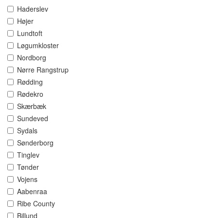
Haderslev
Højer
Lundtoft
Løgumkloster
Nordborg
Nørre Rangstrup
Rødding
Rødekro
Skærbæk
Sundeved
Sydals
Sønderborg
Tinglev
Tønder
Vojens
Aabenraa
Ribe County
Billund