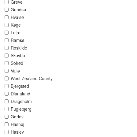
Greve
Gundsø
Hvalsø
Køge
Lejre
Ramsø
Roskilde
Skovbo
Solrød
Vallø
West Zealand County
Bjergsted
Dianalund
Dragsholm
Fuglebjerg
Gørlev
Hashøj
Haslev