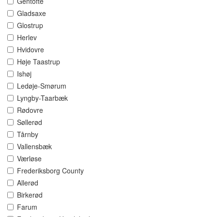
Gentofte
Gladsaxe
Glostrup
Herlev
Hvidovre
Høje Taastrup
Ishøj
Ledøje-Smørum
Lyngby-Taarbæk
Rødovre
Søllerød
Tårnby
Vallensbæk
Værløse
Frederiksborg County
Allerød
Birkerød
Farum