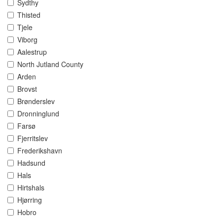
Sydthy
Thisted
Tjele
Viborg
Aalestrup
North Jutland County
Arden
Brovst
Brønderslev
Dronninglund
Farsø
Fjerritslev
Frederikshavn
Hadsund
Hals
Hirtshals
Hjørring
Hobro