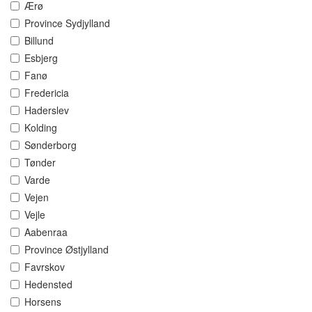
Ærø
Province Sydjylland
Billund
Esbjerg
Fanø
Fredericia
Haderslev
Kolding
Sønderborg
Tønder
Varde
Vejen
Vejle
Aabenraa
Province Østjylland
Favrskov
Hedensted
Horsens