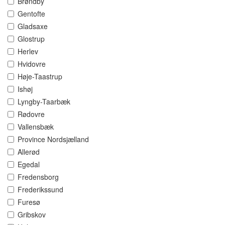
Brøndby
Gentofte
Gladsaxe
Glostrup
Herlev
Hvidovre
Høje-Taastrup
Ishøj
Lyngby-Taarbæk
Rødovre
Vallensbæk
Province Nordsjælland
Allerød
Egedal
Fredensborg
Frederikssund
Furesø
Gribskov