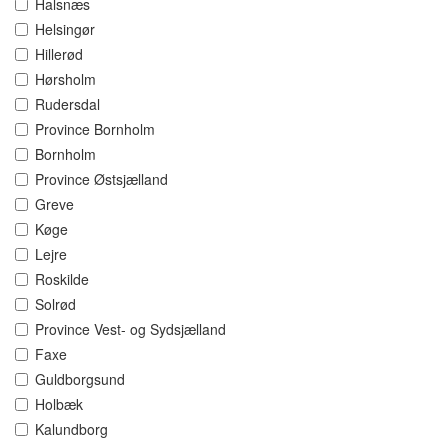
Halsnæs
Helsingør
Hillerød
Hørsholm
Rudersdal
Province Bornholm
Bornholm
Province Østsjælland
Greve
Køge
Lejre
Roskilde
Solrød
Province Vest- og Sydsjælland
Faxe
Guldborgsund
Holbæk
Kalundborg