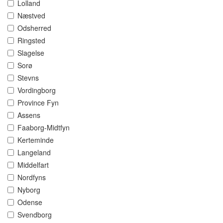
Lolland
Næstved
Odsherred
Ringsted
Slagelse
Sorø
Stevns
Vordingborg
Province Fyn
Assens
Faaborg-Midtfyn
Kerteminde
Langeland
Middelfart
Nordfyns
Nyborg
Odense
Svendborg