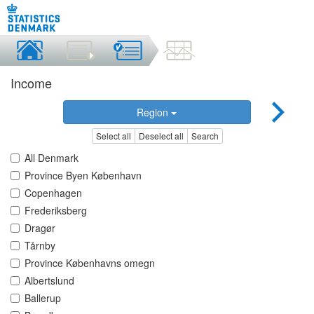
Income
Region
Select all
Deselect all
Search
All Denmark
Province Byen København
Copenhagen
Frederiksberg
Dragør
Tårnby
Province Københavns omegn
Albertslund
Ballerup