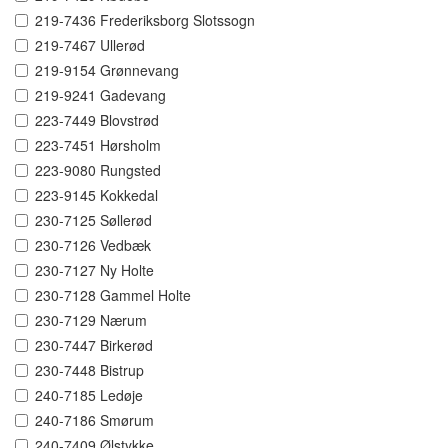
219-7436 Frederiksborg Slotssogn
219-7467 Ullerød
219-9154 Grønnevang
219-9241 Gadevang
223-7449 Blovstrød
223-7451 Hørsholm
223-9080 Rungsted
223-9145 Kokkedal
230-7125 Søllerød
230-7126 Vedbæk
230-7127 Ny Holte
230-7128 Gammel Holte
230-7129 Nærum
230-7447 Birkerød
230-7448 Bistrup
240-7185 Ledøje
240-7186 Smørum
240-7409 Ølstykke