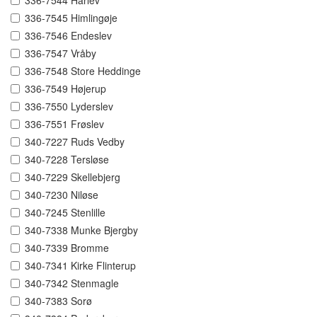
336-7544 Hårlev
336-7545 Himlingøje
336-7546 Endeslev
336-7547 Vråby
336-7548 Store Heddinge
336-7549 Højerup
336-7550 Lyderslev
336-7551 Frøslev
340-7227 Ruds Vedby
340-7228 Tersløse
340-7229 Skellebjerg
340-7230 Niløse
340-7245 Stenlille
340-7338 Munke Bjergby
340-7339 Bromme
340-7341 Kirke Flinterup
340-7342 Stenmagle
340-7383 Sorø