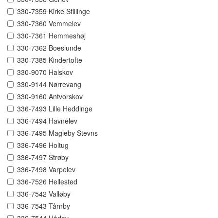
330-7359 Kirke Stillinge
330-7360 Vemmelev
330-7361 Hemmeshøj
330-7362 Boeslunde
330-7385 Kindertofte
330-9070 Halskov
330-9144 Nørrevang
330-9160 Antvorskov
336-7493 Lille Heddinge
336-7494 Havnelev
336-7495 Magleby Stevns
336-7496 Holtug
336-7497 Strøby
336-7498 Varpelev
336-7526 Hellested
336-7542 Valløby
336-7543 Tårnby