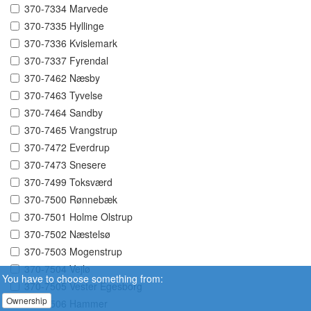
370-7334 Marvede
370-7335 Hyllinge
370-7336 Kvislemark
370-7337 Fyrendal
370-7462 Næsby
370-7463 Tyvelse
370-7464 Sandby
370-7465 Vrangstrup
370-7472 Everdrup
370-7473 Snesere
370-7499 Toksværd
370-7500 Rønnebæk
370-7501 Holme Olstrup
370-7502 Næstelsø
370-7503 Mogenstrup
370-7504 Vejlø
You have to choose something from:
370-7505 Vester Egesborg
Ownership
370-7506 Hammer