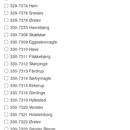
329-7374 Høm
329-7376 Sneslev
329-7378 Ørslev
330-7233 Havrebjerg
330-7308 Skælskør
330-7309 Eggeslevmagle
330-7310 Høve
330-7311 Flakkebjerg
330-7312 Skørpinge
330-7313 Fårdrup
330-7314 Sørbymagle
330-7315 Kirkerup
330-7316 Gimlinge
330-7319 Hyllested
330-7320 Venslev
330-7321 Holsteinborg
330-7322 Ørslev
330-7323 Sønder Bjerge