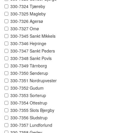
330-7324 Tjæreby
330-7325 Magleby
330-7326 Agersø
330-7327 Omø
330-7345 Sankt Mikkels
330-7346 Hejninge
330-7347 Sankt Peders
330-7348 Sankt Povls
330-7349 Tårnborg
330-7350 Sønderup
330-7351 Nordrupvester
330-7352 Gudum
330-7353 Sorterup
330-7354 Ottestrup
330-7355 Slots Bjergby
330-7356 Sludstrup
330-7357 Lundforlund
330-7358 Gerlev