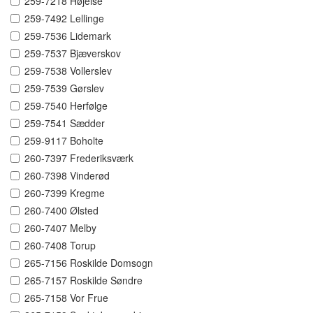
259-7218 Højelse
259-7492 Lellinge
259-7536 Lidemark
259-7537 Bjæverskov
259-7538 Vollerslev
259-7539 Gørslev
259-7540 Herfølge
259-7541 Sædder
259-9117 Boholte
260-7397 Frederiksværk
260-7398 Vinderød
260-7399 Kregme
260-7400 Ølsted
260-7407 Melby
260-7408 Torup
265-7156 Roskilde Domsogn
265-7157 Roskilde Søndre
265-7158 Vor Frue