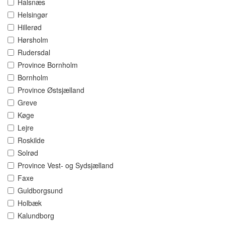
Halsnæs
Helsingør
Hillerød
Hørsholm
Rudersdal
Province Bornholm
Bornholm
Province Østsjælland
Greve
Køge
Lejre
Roskilde
Solrød
Province Vest- og Sydsjælland
Faxe
Guldborgsund
Holbæk
Kalundborg