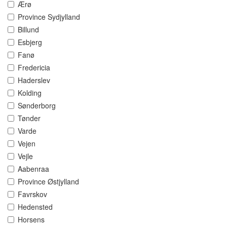
Ærø
Province Sydjylland
Billund
Esbjerg
Fanø
Fredericia
Haderslev
Kolding
Sønderborg
Tønder
Varde
Vejen
Vejle
Aabenraa
Province Østjylland
Favrskov
Hedensted
Horsens