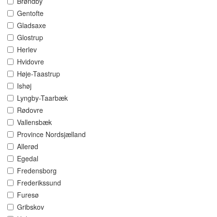
Brøndby
Gentofte
Gladsaxe
Glostrup
Herlev
Hvidovre
Høje-Taastrup
Ishøj
Lyngby-Taarbæk
Rødovre
Vallensbæk
Province Nordsjælland
Allerød
Egedal
Fredensborg
Frederikssund
Furesø
Gribskov