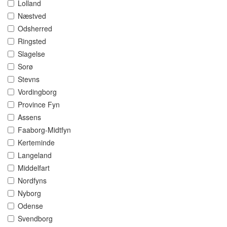
Lolland
Næstved
Odsherred
Ringsted
Slagelse
Sorø
Stevns
Vordingborg
Province Fyn
Assens
Faaborg-Midtfyn
Kerteminde
Langeland
Middelfart
Nordfyns
Nyborg
Odense
Svendborg