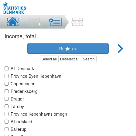
Income, total
Region
Select all
Deselect all
Search
All Denmark
Province Byen København
Copenhagen
Frederiksberg
Dragør
Tårnby
Province Københavns omegn
Albertslund
Ballerup