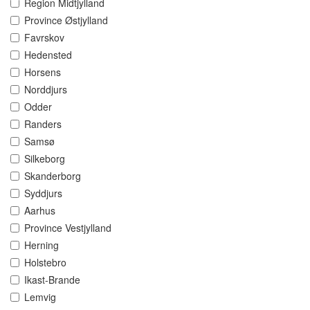
Region Midtjylland
Province Østjylland
Favrskov
Hedensted
Horsens
Norddjurs
Odder
Randers
Samsø
Silkeborg
Skanderborg
Syddjurs
Aarhus
Province Vestjylland
Herning
Holstebro
Ikast-Brande
Lemvig