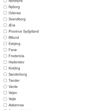
Nordfyns
Nyborg
Odense
Svendborg
Ærø
Province Sydjylland
Billund
Esbjerg
Fanø
Fredericia
Haderslev
Kolding
Sønderborg
Tønder
Varde
Vejen
Vejle
Aabenraa