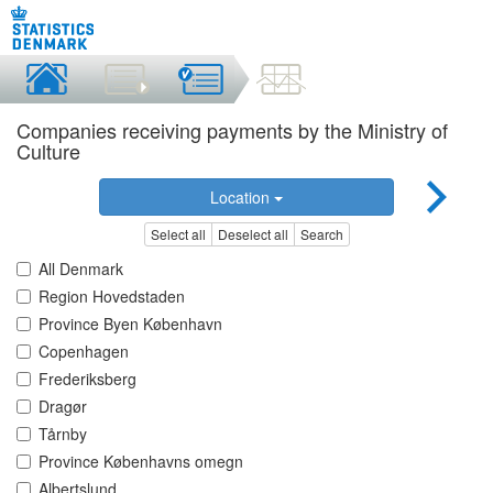
Companies receiving payments by the Ministry of
Culture
Location
Select all
Deselect all
Search
All Denmark
Region Hovedstaden
Province Byen København
Copenhagen
Frederiksberg
Dragør
Tårnby
Province Københavns omegn
Albertslund