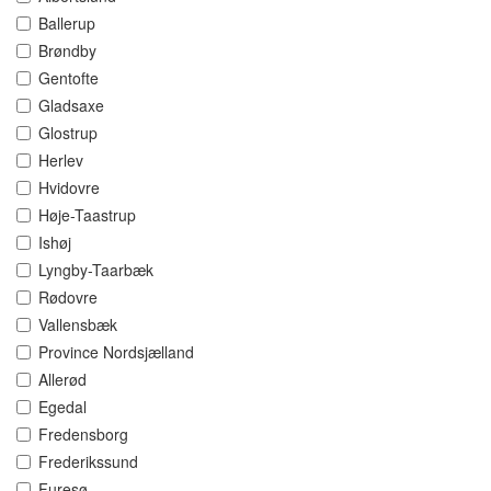
Ballerup
Brøndby
Gentofte
Gladsaxe
Glostrup
Herlev
Hvidovre
Høje-Taastrup
Ishøj
Lyngby-Taarbæk
Rødovre
Vallensbæk
Province Nordsjælland
Allerød
Egedal
Fredensborg
Frederikssund
Furesø