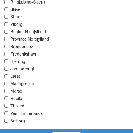
Ringkøbing-Skjern
Skive
Struer
Viborg
Region Nordjylland
Province Nordjylland
Brønderslev
Frederikshavn
Hjørring
Jammerbugt
Læsø
Mariagerfjord
Morsø
Rebild
Thisted
Vesthimmerlands
Aalborg