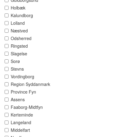
Guldborgsund
Holbæk
Kalundborg
Lolland
Næstved
Odsherred
Ringsted
Slagelse
Sorø
Stevns
Vordingborg
Region Syddanmark
Province Fyn
Assens
Faaborg-Midtfyn
Kerteminde
Langeland
Middelfart