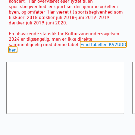
koncert'. 'Har overværet eller lyttet til en
sportsbegivenhed' er sport set derhjemme og/eller i
byen, og omfatter 'Har været til sportsbegivenhed som
tilskuer. 2018 dækker juli 2018-juni 2019. 2019
dækker juli 2019-juni 2020.
En tilsvarende statistik for Kulturvaneundersøgelsen
2024 er tilgængelig, men er ikke direkte
sammenlignelig med denne tabel.
Find tabellen KV2UDD
her.