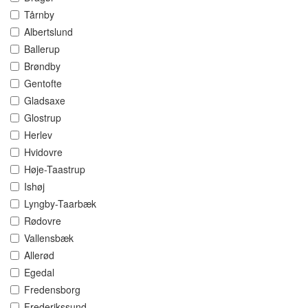
Tårnby
Albertslund
Ballerup
Brøndby
Gentofte
Gladsaxe
Glostrup
Herlev
Hvidovre
Høje-Taastrup
Ishøj
Lyngby-Taarbæk
Rødovre
Vallensbæk
Allerød
Egedal
Fredensborg
Frederikssund