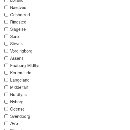
Lolland
Næstved
Odsherred
Ringsted
Slagelse
Sorø
Stevns
Vordingborg
Assens
Faaborg-Midtfyn
Kerteminde
Langeland
Middelfart
Nordfyns
Nyborg
Odense
Svendborg
Ærø