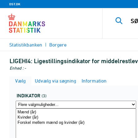
DST.DK
Statistikbanken
Borgere
LIGEHI4:
Ligestillingsindikator for middelrestlev
Enhed : -
Vælg
Udvælg via søgning
Information
INDIKATOR
(3)