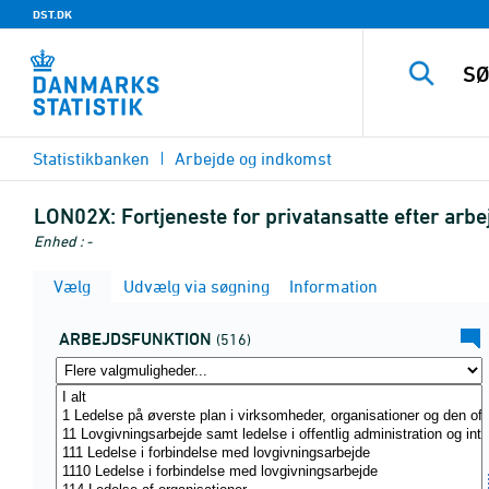
DST.DK
Statistikbanken
Arbejde og indkomst
LON02X:
Fortjeneste for privatansatte efter a
Enhed : -
Vælg
Udvælg via søgning
Information
ARBEJDSFUNKTION
(516)