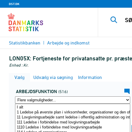
DST.DK
Statistikbanken
Arbejde og indkomst
LON05X:
Fortjeneste for privatansatte pr. præs
Enhed : Kr.
Vælg
Udvælg via søgning
Information
ARBEJDSFUNKTION
(516)