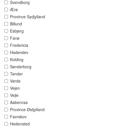
Svendborg
Ærø
Province Sydjylland
Billund
Esbjerg
Fanø
Fredericia
Haderslev
Kolding
Sønderborg
Tønder
Varde
Vejen
Vejle
Aabenraa
Province Østjylland
Favrskov
Hedensted