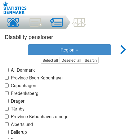
Disability pensioner
Region
Select all
Deselect all
Search
All Denmark
Province Byen København
Copenhagen
Frederiksberg
Dragør
Tårnby
Province Københavns omegn
Albertslund
Ballerup