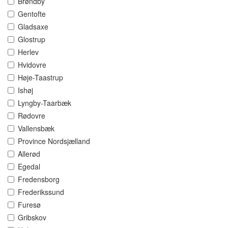
Brøndby
Gentofte
Gladsaxe
Glostrup
Herlev
Hvidovre
Høje-Taastrup
Ishøj
Lyngby-Taarbæk
Rødovre
Vallensbæk
Province Nordsjælland
Allerød
Egedal
Fredensborg
Frederikssund
Furesø
Gribskov