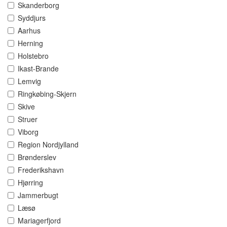
Skanderborg
Syddjurs
Aarhus
Herning
Holstebro
Ikast-Brande
Lemvig
Ringkøbing-Skjern
Skive
Struer
Viborg
Region Nordjylland
Brønderslev
Frederikshavn
Hjørring
Jammerbugt
Læsø
Mariagerfjord