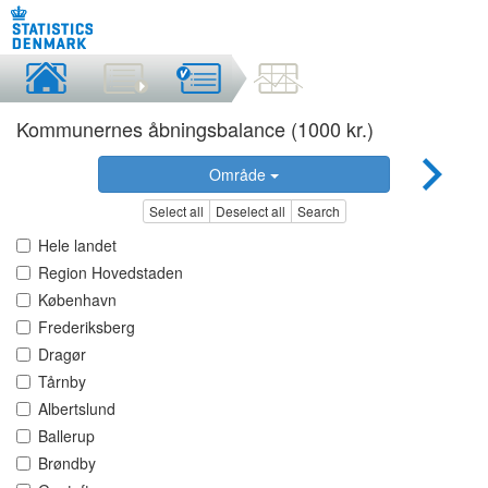
Kommunernes åbningsbalance (1000 kr.)
Område
Select all
Deselect all
Search
Hele landet
Region Hovedstaden
København
Frederiksberg
Dragør
Tårnby
Albertslund
Ballerup
Brøndby