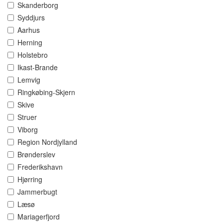
Skanderborg
Syddjurs
Aarhus
Herning
Holstebro
Ikast-Brande
Lemvig
Ringkøbing-Skjern
Skive
Struer
Viborg
Region Nordjylland
Brønderslev
Frederikshavn
Hjørring
Jammerbugt
Læsø
Mariagerfjord