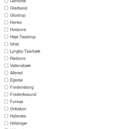
Gentofte
Gladsaxe
Glostrup
Herlev
Hvidovre
Høje-Taastrup
Ishøj
Lyngby-Taarbæk
Rødovre
Vallensbæk
Allerød
Egedal
Fredensborg
Frederikssund
Furesø
Gribskov
Halsnæs
Helsingør