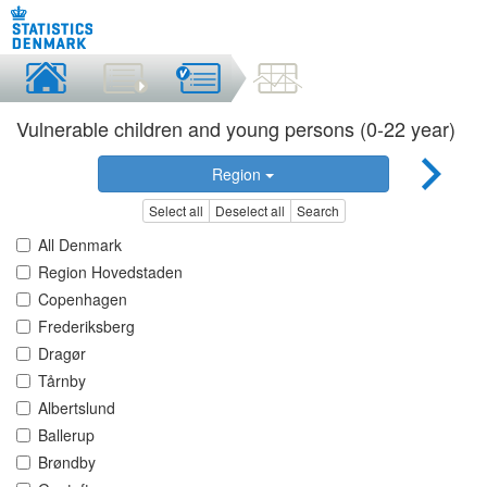
Vulnerable children and young persons (0-22 year)
Region
Select all
Deselect all
Search
All Denmark
Region Hovedstaden
Copenhagen
Frederiksberg
Dragør
Tårnby
Albertslund
Ballerup
Brøndby