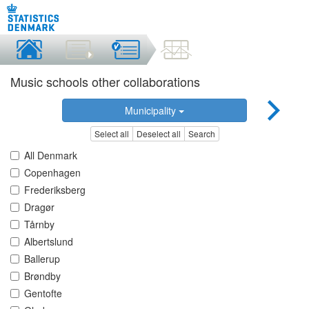
Music schools other collaborations
Municipality
Select all
Deselect all
Search
All Denmark
Copenhagen
Frederiksberg
Dragør
Tårnby
Albertslund
Ballerup
Brøndby
Gentofte