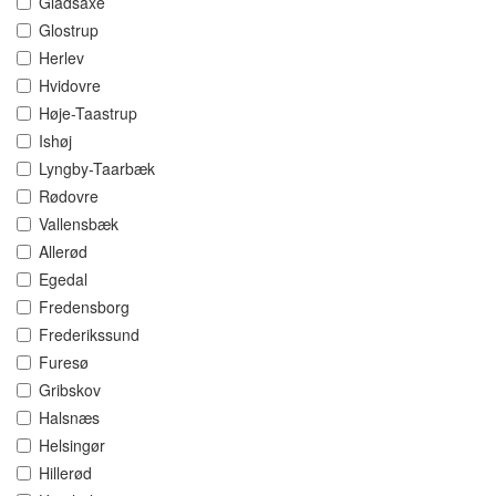
Gladsaxe
Glostrup
Herlev
Hvidovre
Høje-Taastrup
Ishøj
Lyngby-Taarbæk
Rødovre
Vallensbæk
Allerød
Egedal
Fredensborg
Frederikssund
Furesø
Gribskov
Halsnæs
Helsingør
Hillerød