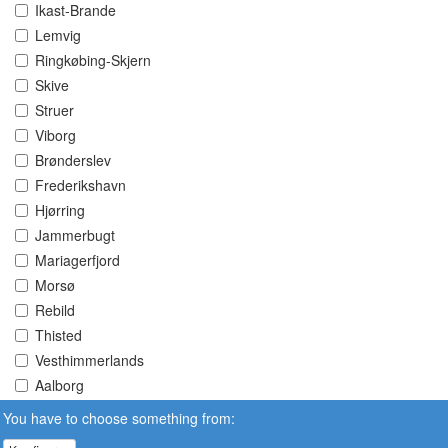
Ikast-Brande
Lemvig
Ringkøbing-Skjern
Skive
Struer
Viborg
Brønderslev
Frederikshavn
Hjørring
Jammerbugt
Mariagerfjord
Morsø
Rebild
Thisted
Vesthimmerlands
Aalborg
You have to choose something from: