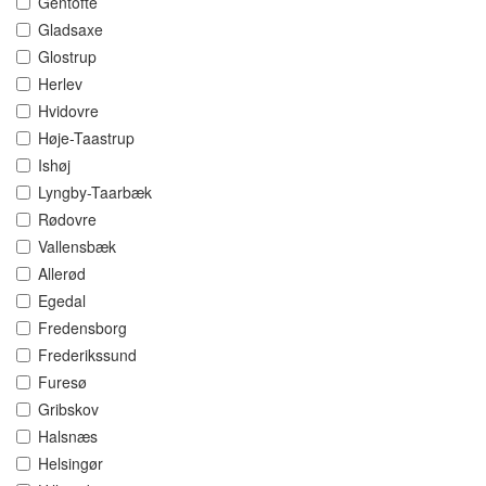
Gentofte
Gladsaxe
Glostrup
Herlev
Hvidovre
Høje-Taastrup
Ishøj
Lyngby-Taarbæk
Rødovre
Vallensbæk
Allerød
Egedal
Fredensborg
Frederikssund
Furesø
Gribskov
Halsnæs
Helsingør