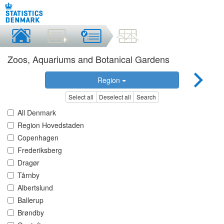
Zoos, Aquariums and Botanical Gardens
Region
Select all
Deselect all
Search
All Denmark
Region Hovedstaden
Copenhagen
Frederiksberg
Dragør
Tårnby
Albertslund
Ballerup
Brøndby